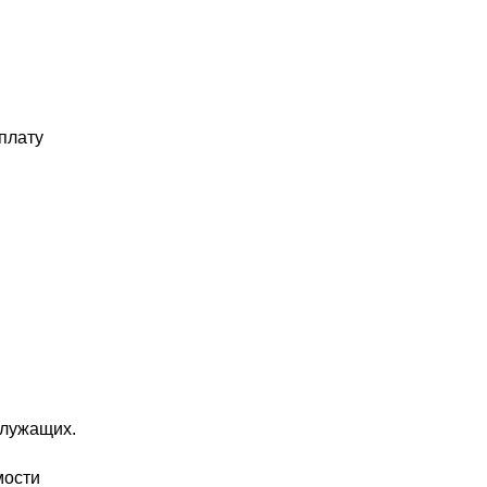
плату
служащих.
мости