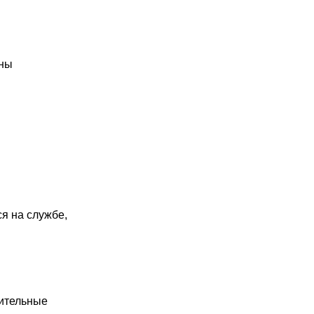
оны
я на службе,
нительные