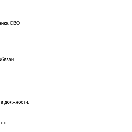
тника СВО
обязан
е должности,
это